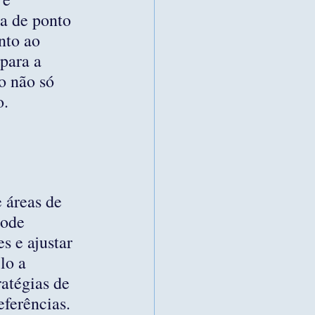
a de ponto 
nto ao 
para a 
o não só 
o.
 
 áreas de 
pode 
s e ajustar 
lo a 
atégias de 
eferências.