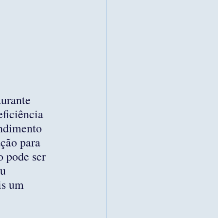
urante 
ficiência 
endimento 
ação para 
o pode ser 
u 
is um 
 