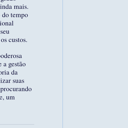
inda mais. 
o do tempo 
ional 
seu 
os custos.
poderosa 
 a gestão 
oria da 
izar suas 
 procurando 
e, um 