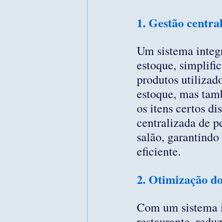
1. Gestão centra
Um sistema integr
estoque, simplif
produtos utilizado
estoque, mas tamb
os itens certos d
centralizada de p
salão, garantindo
eficiente.
2. Otimização do
Com um sistema in
restaurante, redu