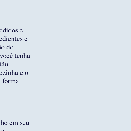
edidos e 
dientes e 
ão de 
 você tenha 
tão 
ozinha e o 
e forma 
lho em seu 
 e 