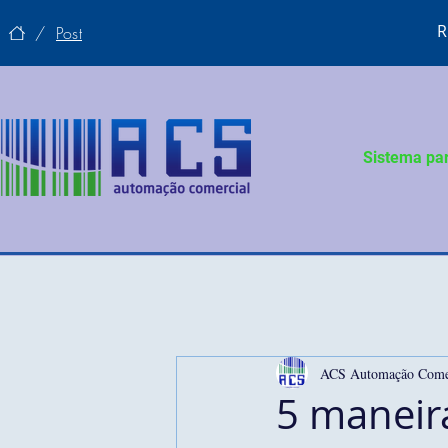
R
/
Post
Sistema pa
ACS Automação Comer
5 maneira