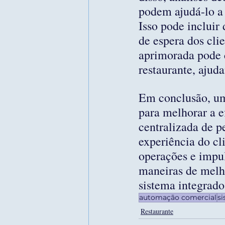
podem ajudá-lo a 
Isso pode incluir
de espera dos cli
aprimorada pode c
restaurante, ajud
Em conclusão, um
para melhorar a e
centralizada de p
experiência do cl
operações e impul
maneiras de melho
sistema integrado
automação comercial
si
Restaurante