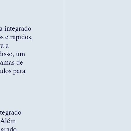
a integrado 
s e rápidos, 
a a 
disso, um 
ramas de 
ados para 
ntegrado 
. Além 
egrado 