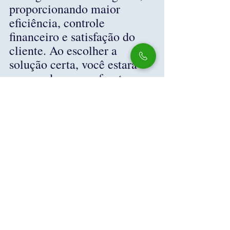
proporcionando maior 
eficiência, controle 
financeiro e satisfação do 
cliente. Ao escolher a 
solução certa, você estará 
preparado para enfrentar os 
desafios do mercado e 
garantir o sucesso do seu 
supermercado. Avalie suas 
necessidades, pesquise as 
opções disponíveis e invista 
em um sistema que ofereça 
as funcionalidades e 
benefícios que sua operação 
necessita. Com a tecnologia 
adequada, seu supermercado 